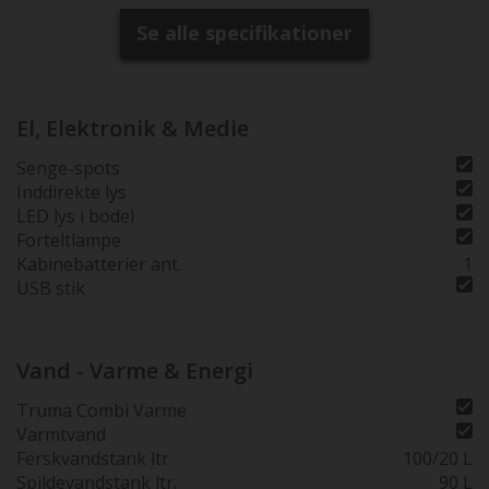
Bruser v/håndvask
Se alle specifikationer
El, Elektronik & Medie
Senge-spots
Inddirekte lys
LED lys i bodel
Forteltlampe
Kabinebatterier ant.
1
USB stik
Vand - Varme & Energi
Truma Combi Varme
Varmtvand
Ferskvandstank ltr.
100/20 L
Spildevandstank ltr.
90 L