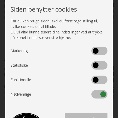
Højde udvendig cm.
261
Siddepladser
4
Dobbeltseng på tværs
Køreklar vægt
2926
Siden benytter cookies
Opred. Siddegrp.
185x105/88
Kan ses i butik
Straks
Hæve/sænkebord
Placeringsadresse
Tårs - Hjemstedet i
Før du kan bruge siden, skal du først tage stilling til,
Siddegrp inkl. fstole
Nordjylland
hvilke cookies du vil tillade.
Kassettegardiner
Du vil altid kunne ændre dine indstillinger ved at trykke
Fluenetsdør
Se alle specifikationer
på ikonet i nederste venstre hjørne.
Marketing
Auto Camper
Statistiske
Camper Van
Kassevogn
Funktionelle
Turbo
HK (kW)
140 HK
Automatgear
Nødvendige
Servostyring
Antal gear
automat
Fartpilot
Katalysator
Se alle specifikationer