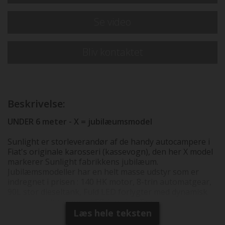
Se video
Bliv kontaktet
Beskrivelse:
UNDER 6 meter - X = jubilæumsmodel
Sunlight er storleverandør af de handy autocampere i
Fiat's originale karosseri (kassevogn), den her X model
markerer Sunlight fabrikkens jubilæum.
Jubilæmsmodeller har en helt masse udstyr som er
indregnet i prisen : 140 HK motor, 8-trin automatgear,
90L stor dieseltank, Fuld LED forlygter med dynamisk
blinklys og indbygget LED kørelys, Trærist i brusebund,
Plisegardiner i førerhus vinduer, TV forberedelse,
Læs hele teksten
Kabelforberedelse til bakkamera, Gæsteseng på tværs i