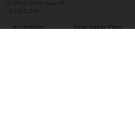
info@vendelbo-vans.dk
Tlf. 98962188
Åbningstider
Salg autoc.Tårs
FR
07-08 i dag
08:00 - 17:00
LØ
08-08
Lukket
SØ
09-08
12:00 - 16:00
MA
10-08
08:00 - 17:00
TI
11-08
08:00 - 17:00
ON
12-08
08:00 - 17:00
TO
13-08
08:00 - 17:00
Åbningstider
Salg autoc.Viby Sjæ
FR
07-08 i dag
08:00 - 16:00
LØ
08-08
10:00 - 16:00
SØ
09-08
10:00 - 16:00
MA
10-08
08:00 - 16:00