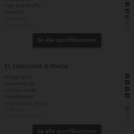
Easy Luk skuffer
Køleskab
Toiletrum
Kassettetoilet
Brusebund
Brusemåtte i træ
Se alle specifikationer
Separat brusearmatur
Selvst. Brusekabine
Tagventil i toiletrum
Tagventil i bruserum
El, Elektronik & Medie
Senge-spots
Inddirekte lys
LED lys i bodel
Forteltlampe
Kabinebatterier ant.
1
USB stik
Fladskærmsholder
Elektrisk indgangstrin
Se alle specifikationer