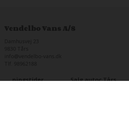
Vendelbo Vans A/S
Damhusvej 23
9830 Tårs
info@vendelbo-vans.dk
Tlf. 98962188
Åbningstider
Salg autoc.Tårs
TO
06-08 i dag
08:00 - 17:00
FR
07-08
08:00 - 17:00
LØ
08-08
Lukket
SØ
09-08
12:00 - 16:00
MA
10-08
08:00 - 17:00
TI
11-08
08:00 - 17:00