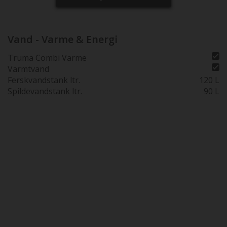
Vand - Varme & Energi
Truma Combi Varme
Varmtvand
Ferskvandstank ltr.
120 L
Spildevandstank ltr.
90 L