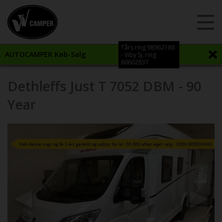
Tårs ring 98962188
Vi har åbent i dag til kl. 17:00
AUTOCAMPER Køb-Salg
- Viby Sj. ring
60602837
Dethleffs Just T 7052 DBM - 90
Year
Previous
Next