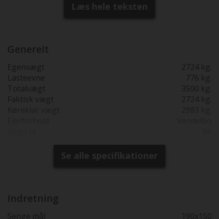
fabrikken.
Læs hele teksten
Generelt
Egenvægt
2724 kg.
Lasteevne
776 kg.
Totalvægt
3500 kg.
Faktisk vægt
2724 kg.
Køreklar vægt
2983 kg.
Ejerforhold
Vendelbo
Vogn Id
86
Grøn ejerafgift ½ år
7477
Reg. 1. gang
26-01-2026
Se alle specifikationer
Produktions år
2024
Synsfri indtil
26-01-2030
Garanti
2 års fabriksgaranti
Totallængde cm.
741
Indretning
Bredde i cm.
233
Senge mål
190x150
230 cm bred