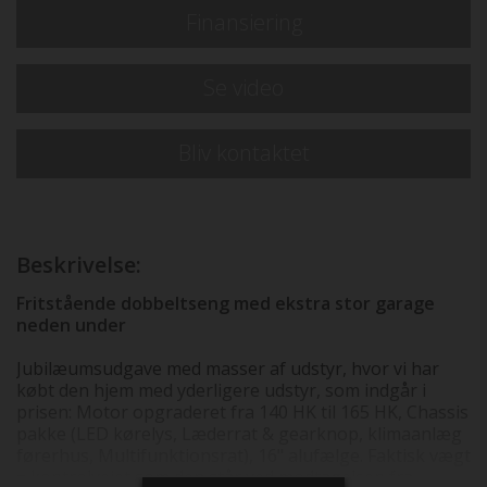
Finansiering
Se video
Bliv kontaktet
Beskrivelse:
Fritstående dobbeltseng med ekstra stor garage
neden under
Jubilæumsudgave med masser af udstyr, hvor vi har
købt den hjem med yderligere udstyr, som indgår i
prisen: Motor opgraderet fra 140 HK til 165 HK, Chassis
pakke (LED kørelys, Læderrat & gearknop, klimaanlæg
førerhus, Multifunktionsrat), 16" alufælge. Faktisk vægt
= kontrolvejet som den står ved modtagelsen fra