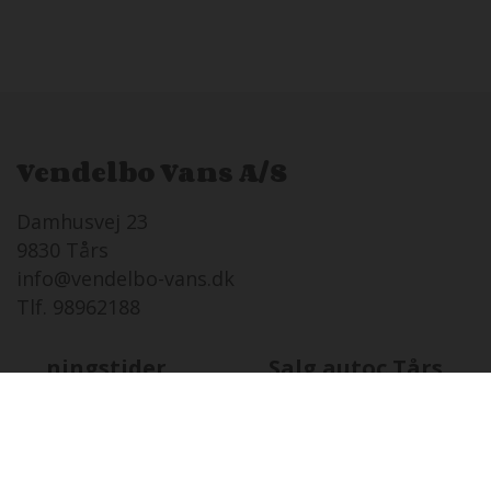
Vendelbo Vans A/S
Damhusvej 23
9830 Tårs
info@vendelbo-vans.dk
Tlf. 98962188
Åbningstider
Salg autoc.Tårs
LØ
08-08 i dag
Lukket
SØ
09-08
12:00 - 16:00
MA
10-08
08:00 - 17:00
TI
11-08
08:00 - 17:00