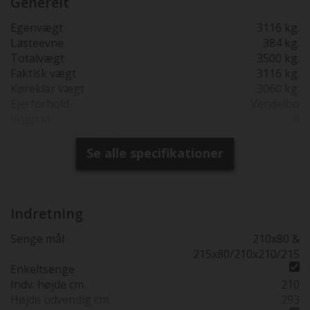
Generelt
Egenvægt
3116 kg.
Lasteevne
384 kg.
Totalvægt
3500 kg.
Faktisk vægt
3116 kg.
Køreklar vægt
3060 kg.
Ejerforhold
Vendelbo
Vogn Id
8
Grøn ejerafgift ½ år
6046
Reg. 1. gang
10-07-2025
Se alle specifikationer
Produktions år
2024
Synsfri indtil
10-07-2029
Garanti
2 års fabriksgaranti fra 1.
reg. dato
Indretning
Totallængde cm.
740
Senge mål
210x80 &
Bredde i cm.
232
215x80/210x210/215
230 cm bred
Enkeltsenge
Højde udv. cm.
290
Indv. højde cm.
210
Sovepladser
4
Højde udvendig cm.
293
Siddepladser
5