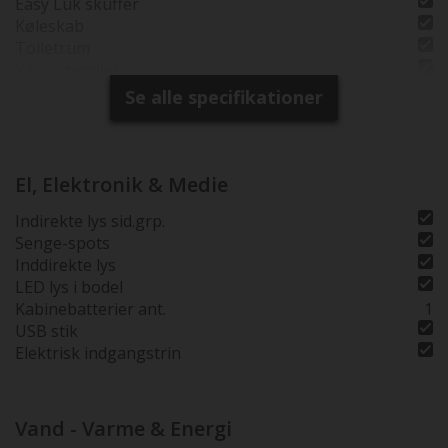
Easy Luk skuffer
Køleskab
Toiletrum
Kassettetoilet
Brusebund
Se alle specifikationer
Separat brusearmatur
Selvst. Brusekabine
Tagventil i bruserum
El, Elektronik & Medie
Indirekte lys sid.grp.
Senge-spots
Inddirekte lys
LED lys i bodel
Kabinebatterier ant.
1
USB stik
Elektrisk indgangstrin
Vand - Varme & Energi