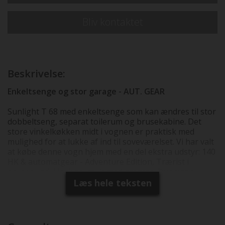
Bliv kontaktet
Beskrivelse:
Enkeltsenge og stor garage - AUT. GEAR
Sunlight T 68 med enkeltsenge som kan ændres til stor
dobbeltseng, separat toilerum og brusekabine. Det
store vinkelkøkken midt i vognen er praktisk med
mulighed for at lukke af ind til soveværelset. Vi har valt
at købe denne vogn hjem med en del ekstra udstyr: 140
HK & automatgear - Adventure Edition, Trærist i
brusebund. Markise, multimediacenter, Duomatic
gas/chrash regulator og alu gasfyldeflaske med
Læs hele teksten
udvendig påfyldning Faktisk vægt = kontrolvejet som
den står med alt udlejningsgrejet og fyldt dieseltank