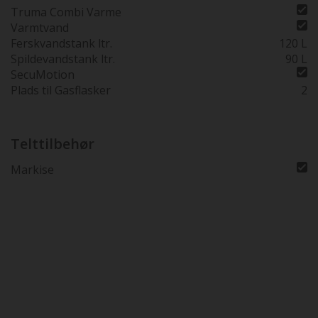
Truma Combi Varme
Varmtvand
Ferskvandstank ltr.
120 L
Spildevandstank ltr.
90 L
SecuMotion
Plads til Gasflasker
2
Telttilbehør
Markise