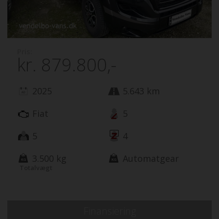
Pris:
kr.
879.800,-
2025
5.643 km
Fiat
5
5
4
3.500 kg
Automatgear
Totalvægt
Finansiering