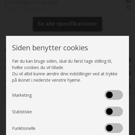
Enk. Senge over garage
Køreklar vægt
3060
Opred. I siddegrp.
Kørte km.
5643
Opred. Siddegrp.
210x65
Finansiering fra
7783
Delintegreret
Kan ses i butik
Straks
Se alle specifikationer
Udtræk. dobbeltseng
Placeringsadresse
Tårs - Hjemstedet i
Hæve/sænkebord
Nordjylland
Bænk v/indgangsdør
Siden benytter cookies
L-Siddegruppe
Auto Camper
Siddegrp inkl. fstole
Delintegreret
Før du kan bruge siden, skal du først tage stilling til,
Kassettegardiner
Akselafstand mm.
4040
hvilke cookies du vil tillade.
Fluenetsdør
Du vil altid kunne ændre dine indstillinger ved at trykke
Turbo
på ikonet i nederste venstre hjørne.
HK (kW)
140 HK
Automatgear
Servostyring
Marketing
Antal gear
automatic
Fartpilot
Statistiske
Katalysator
Se alle specifikationer
Motor volumen
2,2 L
Partikelfilter
Funktionelle
Motorfabrikat
Fiat