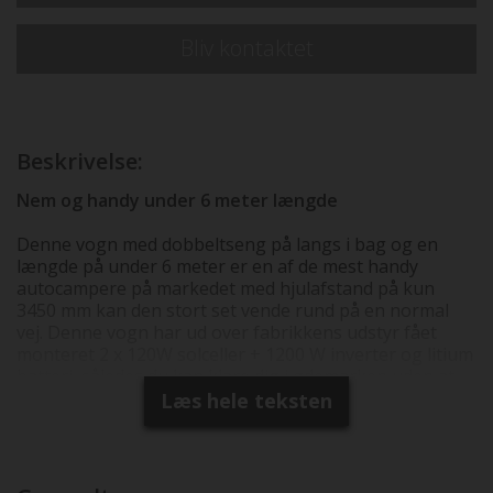
Bliv kontaktet
Beskrivelse:
Nem og handy under 6 meter længde
Denne vogn med dobbeltseng på langs i bag og en
længde på under 6 meter er en af de mest handy
autocampere på markedet med hjulafstand på kun
3450 mm kan den stort set vende rund på en normal
vej. Denne vogn har ud over fabrikkens udstyr fået
monteret 2 x 120W solceller + 1200 W inverter og litium
batteri, således du kan klare dig i ødemarken uden at
skulle ud at køre for at have strøm nok. Markise og
Læs hele teksten
Thule cykelholder er også monteret samt Xzent
multimedia anlæg. Så det er en vogn som er klar til nye
eventyr uanset dit behov, så kan du klare dig selv
overalt - ultimativ frihed. Faktisk vægt = kontrolvejet