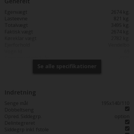
Generelt
vægt med alt udstyr.
Egenvægt
2674 kg.
Lasteevne
821 kg.
Totalvægt
3495 kg.
Faktisk vægt
2674 kg.
Køreklar vægt
2782 kg.
Ejerforhold
Vendelbo
Vogn Id
69
Grøn ejerafgift ½ år
4920
Reg. 1. gang
14-04-2019
Se alle specifikationer
Produktions år
2019
Synsfri indtil
28-04-2025
Garanti
6 mdr
Totallængde cm.
594
Indretning
Bredde i cm.
232
Senge mål
195x140/110
230 cm bred
Dobbeltseng
Højde udv. cm.
290
Opred. Siddegrp.
option
Sovepladser
2
Delintegreret
Siddepladser
4
Siddegrp inkl. fstole
Køreklar vægt
2782