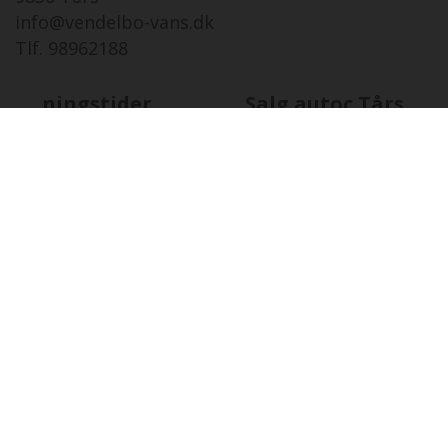
info@vendelbo-vans.dk
Tlf. 98962188
Åbningstider
Salg autoc.Tårs
TO
06-08 i dag
08:00 - 17:00
FR
07-08
08:00 - 17:00
LØ
08-08
Lukket
SØ
09-08
12:00 - 16:00
MA
10-08
08:00 - 17:00
TI
11-08
08:00 - 17:00
ON
12-08
08:00 - 17:00
Åbningstider
Salg autoc.Viby Sjæ
TO
06-08 i dag
08:00 - 16:00
FR
07-08
08:00 - 16:00
LØ
08-08
10:00 - 16:00
SØ
09-08
10:00 - 16:00