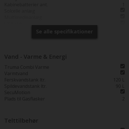
Kabinebatterier ant.
1
Solcelle anlæg
Multimedieanlæg
USB stik
Bak kamera
Se alle specifikationer
Elektrisk indgangstrin
Lithium batteri
Vand - Varme & Energi
Truma Combi Varme
Varmtvand
Ferskvandstank ltr.
120 L
Spildevandstank ltr.
90 L
SecuMotion
Plads til Gasflasker
2
Telttilbehør