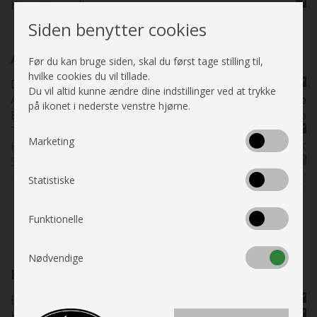
Kassettegardiner
Kørte km.
89412
Kan ses i butik
Straks
Siden benytter cookies
Placeringsadresse
Tårs - Hjemstedet i
Nordjylland
Auto Camper
Før du kan bruge siden, skal du først tage stilling til,
hvilke cookies du vil tillade.
Delintegreret
Du vil altid kunne ændre dine indstillinger ved at trykke
Aircon service km.
Nyt v/køb
på ikonet i nederste venstre hjørne.
Bilservice km.
Nyt v/køb
Turbo
Marketing
HK (kW)
140 HK
Servostyring
Antal gear
6 manuel
Statistiske
Fartpilot
Katalysator
Se alle specifikationer
Funktionelle
Motor volumen
2,3 L
Partikelfilter
Max træk brems. kg
2000
Nødvendige
Motorfabrikat
Fiat
Karrosseri, Chassis & Magasiner
Man. klima bildel
Dæk nødrep. Sæt
Drivmiddel
diesel
Holder til 2 cykler