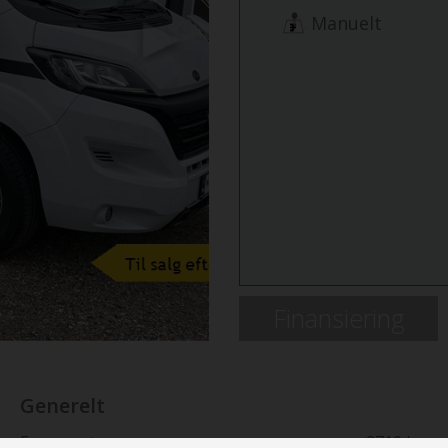
Manuelt
Next
Finansiering
Generelt
Egenvægt
2710 kg.