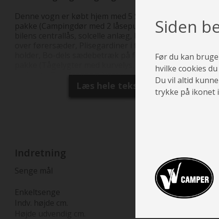
Denne vogn er købt hjem med 5 S.sele pladser, Start
Siden be
pakke (Campingdør med 2 låsepunkter og tilkoblet
bilens centrallås, solcelle anlæg, bakkamera, sky roof
over førersæder, Plisegardiner i førerhuset, TV
holder, Bo-dels sædebetræk på forsæder), Travel
Før du kan bruge s
pakke (Tågelygter med kurvelys, Traction+, 16"
hvilke cookies du v
alufælge, Sort front og lygterammer,
Du vil altid kunne
Multifunktionsrat) og ekstra soveplads, som alt
Læs hele teksten
trykke på ikonet 
sammen indgår i prisen. Bemærk denne vogn er
kontrolvejet ved ankomst fra fabrik = Faktisk vægt.
Indretning
Senge mål
200x80 & 280x80
(200x212)
Enkeltsenge
Indv. højde cm.
208
Højde udvendig cm.
295