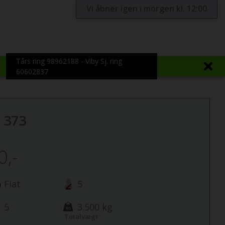
Vi åbner igen i morgen kl. 12:00
Tårs ring 98962188 - Viby Sj. ring
60602837
 373
0,-
Fiat
5
5
3.500 kg
Totalvægt