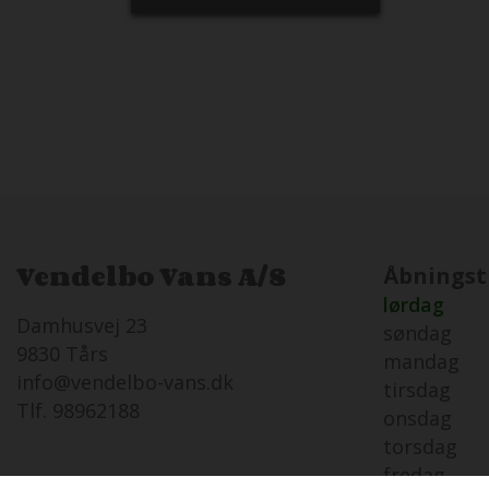
Vendelbo Vans A/S
Åbningst
lørdag
Damhusvej 23
søndag
9830 Tårs
mandag
info@vendelbo-vans.dk
tirsdag
Tlf. 98962188
onsdag
torsdag
fredag