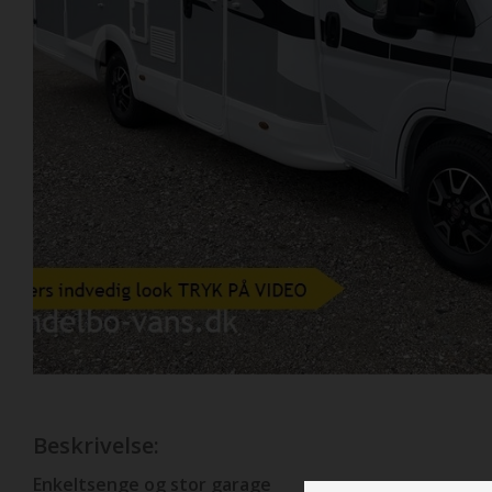
Previous
Beskrivelse:
Enkeltsenge og stor garage