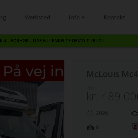
ing
Værksted
Info
Kontakt
ist - FORHØR - LIGE NU! ENKELTE DEMO TILBUD!
McLouis Mc4
Pris:
kr.
489.00
2026
6