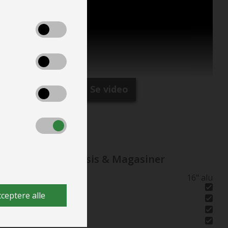
Se video
Karrosseri, Chassis & Magasiner
Hjul størrelse
16" alu
Alufælge
ceptere alle
Dæk nødrep. Sæt
Fluenetsdør
Fuld Glasfiber