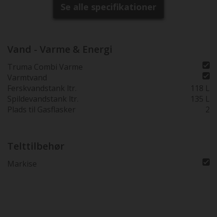
Multimedieanlæg
Se alle specifikationer
USB stik
Fladskærmsholder
Bak kamera
Vand - Varme & Energi
Truma Combi Varme
Varmtvand
Ferskvandstank ltr.
118 L
Spildevandstank ltr.
135 L
Plads til Gasflasker
2
Telttilbehør
Markise