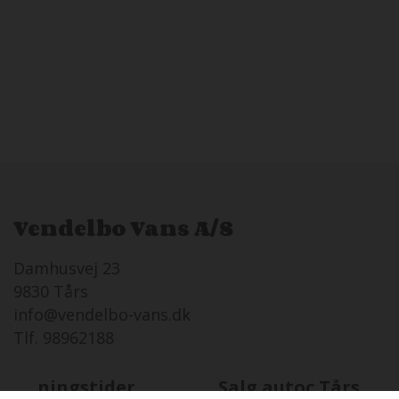
Vendelbo Vans A/S
Damhusvej 23
9830 Tårs
info@vendelbo-vans.dk
Tlf. 98962188
Åbningstider
Salg autoc.Tårs