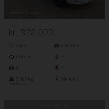
Pris:
kr.
878.000,-
2024
6.938 km
Citroën
5
6
5
3.500 kg
Manuelt
Totalvægt
Finansiering