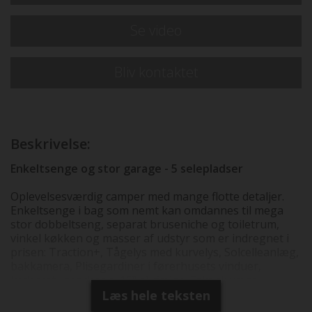
Se video
Bliv kontaktet
Beskrivelse:
Enkeltsenge og stor garage - 5 selepladser
Oplevelsesværdig camper med mange flotte detaljer.
Enkeltsenge i bag som nemt kan omdannes til mega
stor dobbeltseng, separat bruseniche og toiletrum,
vinkel køkken og masser af udstyr som er indregnet i
prisen: Traction+, Tågelys med kurvelys, Solcelleanlæg,
bakkamera, Plisegardiner i førerhusets vinduer,
læderrat -gearknop, 16" alufælge. Faktisk vægt =
kontrolvejet som den står monteret med alt
Læs hele teksten