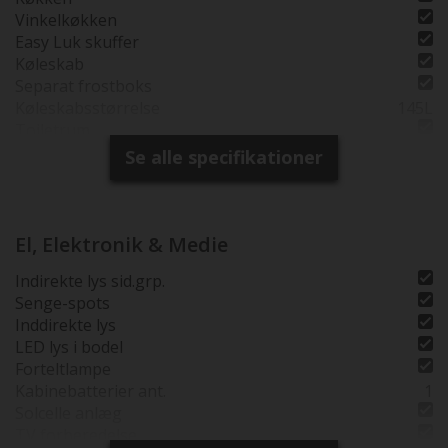
Vinkelkøkken
Easy Luk skuffer
Køleskab
Separat frostboks
Køleskabsstørrelse
145L
Toiletrum
Kassettetoilet
Se alle specifikationer
Brusebund
Separat brusearmatur
Selvst. Brusekabine
Vindue i toiletrum
El, Elektronik & Medie
Tagventil i bruserum
Indirekte lys sid.grp.
Senge-spots
Inddirekte lys
LED lys i bodel
Forteltlampe
Kabinebatterier ant.
1
Solcelle anlæg
TV forberedelse