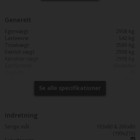
Generelt
Egenvægt
2958 kg.
Lasteevne
542 kg.
Totalvægt
3500 kg.
Faktisk vægt
2958 kg.
Køreklar vægt
2998 kg.
Ejerforhold
Vendelbo
Vogn Id
72
Grøn ejerafgift ½ år
5582
Reg. 1. gang
02-07-2024
Se alle specifikationer
Produktions år
2023
Synsfri indtil
02-07-2028
Garanti
2 års fabriksgaranti fra 1.
reg. dato
Indretning
Totallængde cm.
745
Senge mål
193x80 & 200x80
Bredde i cm.
235
(199x215)
230 cm bred