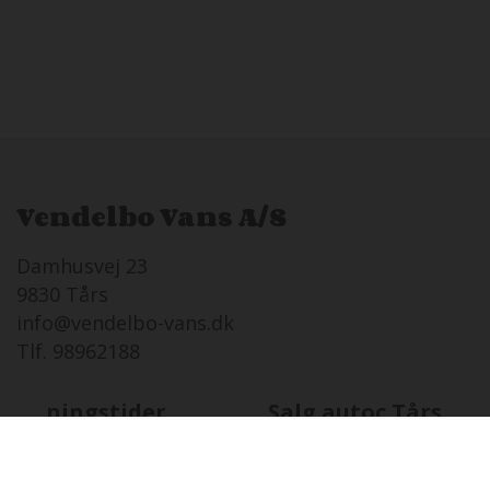
Vendelbo Vans A/S
Damhusvej 23
9830 Tårs
info@vendelbo-vans.dk
Tlf. 98962188
Åbningstider
Salg autoc.Tårs
FR
07-08 i dag
08:00 - 17:00
LØ
08-08
Lukket