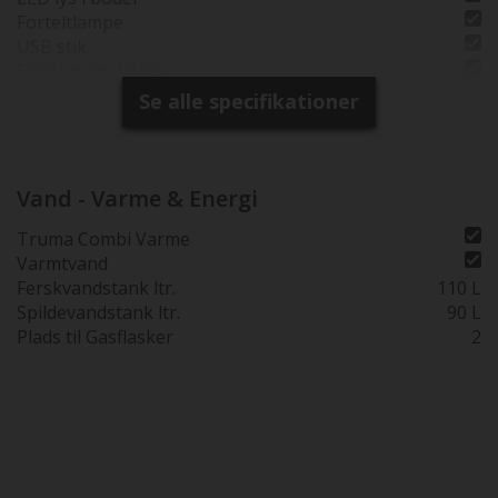
Forteltlampe
USB stik
Fladskærmsholder
Elektrisk indgangstrin
Se alle specifikationer
Vand - Varme & Energi
Truma Combi Varme
Varmtvand
Ferskvandstank ltr.
110 L
Spildevandstank ltr.
90 L
Plads til Gasflasker
2