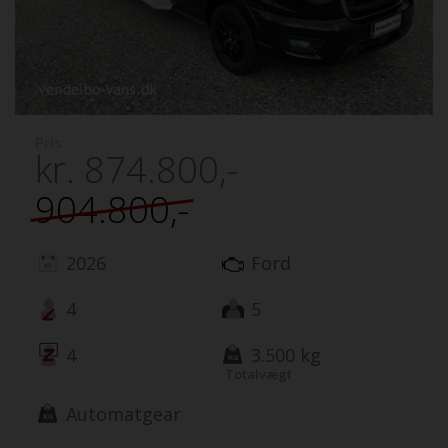
Pris:
kr.
874.800,-
904.800,-
2026
Ford
4
5
4
3.500 kg
Totalvægt
Automatgear