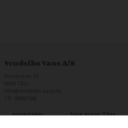
Vendelbo Vans A/S
Damhusvej 23
9830 Tårs
info@vendelbo-vans.dk
Tlf. 98962188
Åbningstider
Salg autoc.Tårs
FR
07-08 i dag
08:00 - 17:00