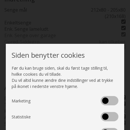
Bredde i cm.
232
Senge mål
212x80 - 205x80
230 cm bred
(210x168)
Højde udv. cm.
293
Enkeltsenge
Sovepladser
4
Enk. Senge lameludt.
Siddepladser
5
Enk. Senge over garage
Køreklar vægt
2950
Opred. Siddegrp.
kan tilkøbes
Kan ses i butik
Straks
Sænkeseng o/siddeg.
Placeringsadresse
Tårs - Hjemstedet i
Siden benytter cookies
Sænkeseng o/siddeg.
195x140/110
Nordjylland
Delintegreret
Se alle specifikationer
Hæve/sænkebord
Før du kan bruge siden, skal du først tage stilling til,
Bænk v/indgangsdør
hvilke cookies du vil tillade.
Plissé i førerhus
Du vil altid kunne ændre dine indstillinger ved at trykke
Kassettegardiner
på ikonet i nederste venstre hjørne.
Auto Camper
Fluenetsdør
Delintegreret
Marketing
Turbo
HK (kW)
155 HK
Statistiske
Automatgear
Servostyring