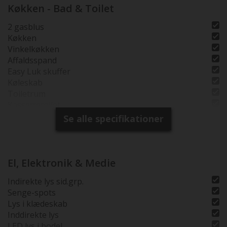
Køkken - Bad & Toilet
2 gasblus
Køkken
Vinkelkøkken
Affaldsspand
Easy Luk skuffer
Køleskab
Toiletrum
Kassettetoilet
Brusebund
Se alle specifikationer
Brusemåtte i træ
Separat brusearmatur
Selvst. Brusekabine
El, Elektronik & Medie
Indirekte lys sid.grp.
Senge-spots
Lys i klædeskab
Inddirekte lys
LED lys i bodel