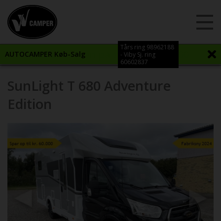
Tårs ring 98962188
Vi åbner igen på søndag kl. 12:00
AUTOCAMPER Køb-Salg
- Viby Sj. ring
60602837
SunLight T 680 Adventure
Edition
Previous
Next