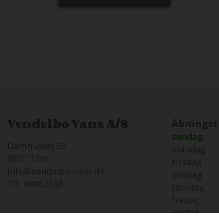
Vendelbo Vans A/S
Åbningst
søndag
Damhusvej 23
mandag
9830 Tårs
tirsdag
info@vendelbo-vans.dk
onsdag
Tlf. 98962188
torsdag
fredag
lørdag