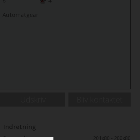
6
4
Automatgear
Udskriv
Bliv kontaktet
Indretning
Senge mål
201x80 - 200x80