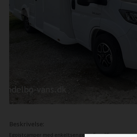
Previous
Beskrivelse:
Egoistcamper med enkeltsenge og Face2Face