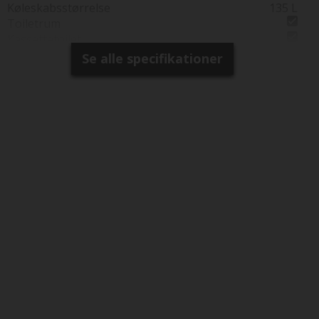
Køleskabsstørrelse
135 L
Toiletrum
Kassettetoilet
Brusebund
Se alle specifikationer
Separat brusearmatur
Selvst. Brusekabine
Vindue i toiletrum
Tagventil i bruserum