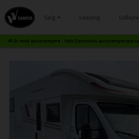
Salg
Leasing
Udlejn
40 år med autocampere - hele Danmarks autocamperspecial