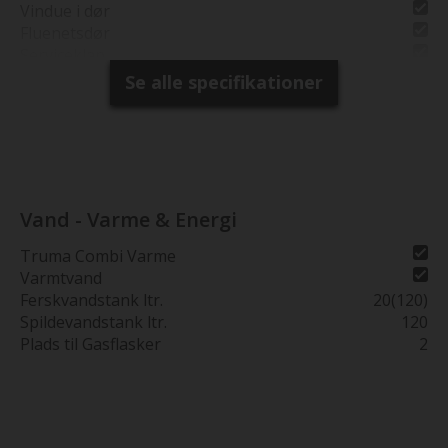
Placeringsadresse
Tårs - Hjemstedet i
Vindue i dør
Nordjylland
Fluenetsdør
Serviceklap
Fuld Glasfiber
Se alle specifikationer
Vand - Varme & Energi
Truma Combi Varme
Varmtvand
Ferskvandstank ltr.
20(120)
Spildevandstank ltr.
120
Plads til Gasflasker
2