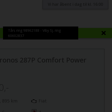
Vi har åbent i dag til kl. 16:00
Tårs ring 98962188 - Viby Sj. ring
60602837
Kronos 287P Comfort Power
0,-
895 km
Fiat