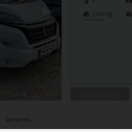
4
3.500 kg
Next
Totalvægt
Finansiering
Generelt
Egenvægt
2678 kg.