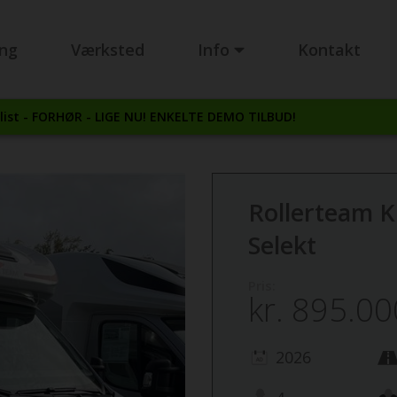
ing
Værksted
Info
Kontakt
ist - FORHØR - LIGE NU! ENKELTE DEMO TILBUD!
Rollerteam 
Selekt
Pris:
kr.
895.00
2026