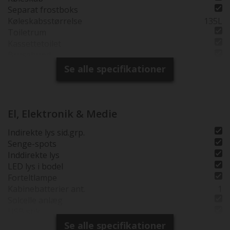
Separat frostboks
Køleskabsstørrelse
135L
Toiletrum
Kassettetoilet
Brusebund
Separat brusearmatur
Se alle specifikationer
Selvst. Brusekabine
Vindue i toiletrum
Tagventil i bruserum
El, Elektronik & Medie
Indirekte lys sid.grp.
Senge-spots
Inddirekte lys
LED lys i bodel
Forteltlampe
Kabinebatterier ant.
1
Solcelle anlæg
USB stik
Fladskærmsholder
Se alle specifikationer