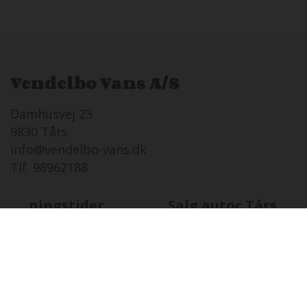
Vendelbo Vans A/S
Damhusvej 23
9830 Tårs
info@vendelbo-vans.dk
Tlf. 98962188
Åbningstider
Salg autoc.Tårs
FR
07-08 i dag
08:00 - 17:00
LØ
08-08
Lukket
SØ
09-08
12:00 - 16:00
MA
10-08
08:00 - 17:00
TI
11-08
08:00 - 17:00