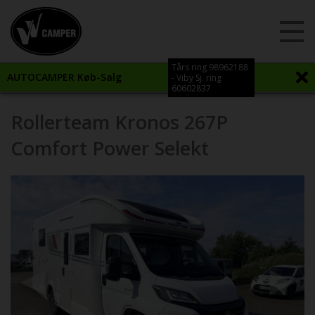
Tårs ring 98962188
Vi åbner i dag kl. 08:00
AUTOCAMPER Køb-Salg
- Viby Sj. ring
60602837
Rollerteam Kronos 267P
Comfort Power Selekt
Previous
Next