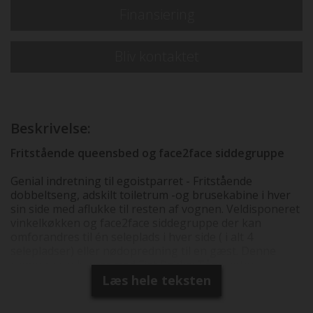
Finansiering
Bliv kontaktet
Beskrivelse:
Fritstående queensbed og face2face siddegruppe
Genial indretning til egoistparret - Fritstående
dobbeltseng, adskilt toiletrum -og brusekabine i hver
sin side med aflukke til resten af vognen. Veldisponeret
vinkelkøkken og face2face siddegruppe der kan
omforandres til én seleplads i hver side ( i alt 4
selepladser) eller nødopredning til en gæst. Denne
camper er udstyret med Fiat Pakke: Tågelygter,
Traction+, 16" alufælge, sort kølergitter -og luftudtag,
Læs hele teksten
Multifunktionsrat, Campingdør med 2 låsepunkter,
centrallås og vindue, Plissegardiner i førerhus,