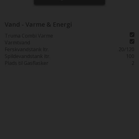
Bak kamera
Vand - Varme & Energi
Truma Combi Varme
Varmtvand
Ferskvandstank ltr.
20/120
Spildevandstank ltr.
100
Plads til Gasflasker
2