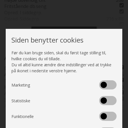
Siddepladser
4
Fritstående db.seng
Køreklar vægt
3060
Opred. I siddegrp.
Kørte km.
0-100
Opred. Siddegrp.
216 x 88
Kan ses i butik
Straks
Queens Bed
Placeringsadresse
Tårs - Hjemstedet i
Queens Bed o/garage
Nordjylland
Se alle specifikationer
Delintegreret
Siden benytter cookies
Hæve/sænkebord
Bænk v/indgangsdør
Før du kan bruge siden, skal du først tage stilling til,
Siddegrp inkl. fstole
Auto Camper
hvilke cookies du vil tillade.
Plissé i førerhus
Du vil altid kunne ændre dine indstillinger ved at trykke
Delintegreret
Kassettegardiner
på ikonet i nederste venstre hjørne.
Akselafstand mm.
4035
Fluenetsdør
Turbo
Marketing
HK (kW)
140
Automatgear
Servostyring
Statistiske
Antal gear
Automatic
Fartpilot
Funktionelle
Motor type
MultiJet
Se alle specifikationer
Katalysator