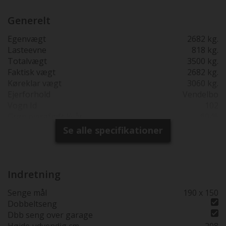
Solcelleanlæg, bakkamera & Selekt pakke: 9-trins
automatgear. Faktisk vægt = kontrolvejet som den står
Generelt
ved modtagelsen fra fabrikken.
Egenvægt
2682 kg.
Lasteevne
818 kg.
Totalvægt
3500 kg.
Faktisk vægt
2682 kg.
Køreklar vægt
3060 kg.
Ejerforhold
Vendelbo
Vogn Id
102
Grøn ejerafgift ½ år
6046
Reg. 1. gang
26-01-2026
Se alle specifikationer
Produktions år
2024
Synsfri indtil
26-01-2030
Garanti
2 års fabriksgaranti
Totallængde cm.
745
Indretning
Bredde i cm.
235
Senge mål
190 x 150
230 cm bred
Dobbeltseng
Højde udv. cm.
295
Dbb seng over garage
Sovepladser
3
Højde udvendig cm.
208