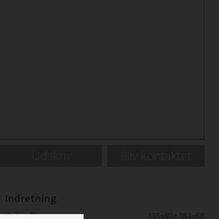
Udskriv
Bliv kontaktet
Indretning
Køje mål
185x80+183x68