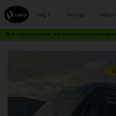
Salg
Leasing
Udlejn
40 år med autocampere - hele Danmarks autocamperspecial