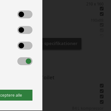
Senge mål
210 x 160
Dobbeltseng
Opred. I siddegrp.
Opred. Siddegrp.
190x88
Hæve/sænkebord
L-Siddegruppe
Sidesiddegruppe
Kassettegardiner
Se alle specifikationer
Fluenetsdør
Køkken - Bad & Toilet
2 gasblus
Køkken
ceptere alle
Easy Luk skuffer
Køleskab
Køleskabsstørrelse
84 L kompressor