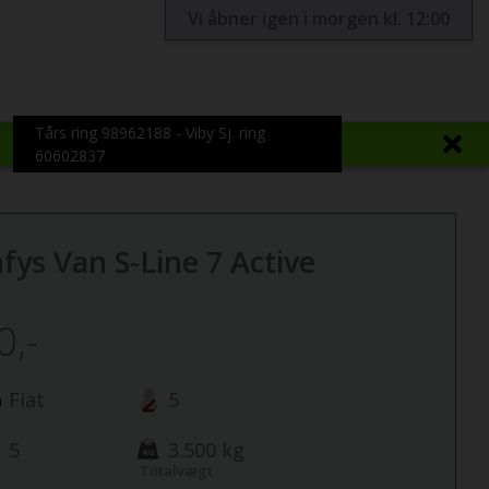
Vi åbner igen i morgen kl. 12:00
Tårs ring 98962188 - Viby Sj. ring
60602837
ys Van S-Line 7 Active
0,-
Fiat
5
5
3.500 kg
Totalvægt