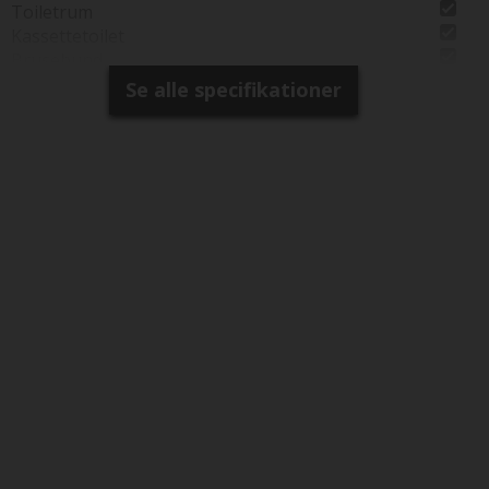
Toiletrum
Kassettetoilet
Brusebund
Separat brusearmatur
Se alle specifikationer