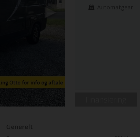
Automatgear
Next
Finansiering
Generelt
Egenvægt
2864 kg.