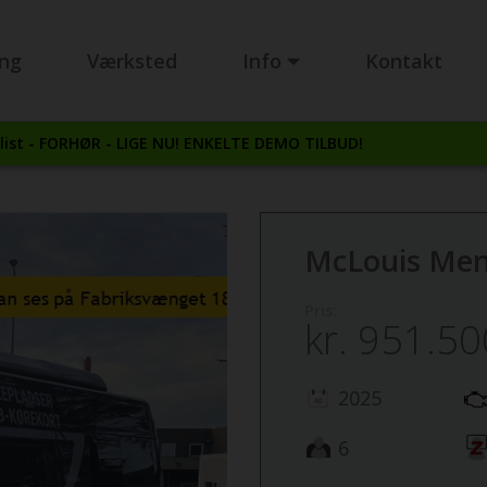
ing
Værksted
Info
Kontakt
ist - FORHØR - LIGE NU! ENKELTE DEMO TILBUD!
McLouis Menf
Pris:
kr.
951.50
2025
6