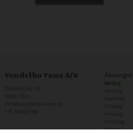
Elektrisk indgangstrin
Vendelbo Vans A/S
Åbningst
lørdag
Damhusvej 23
søndag
9830 Tårs
mandag
info@vendelbo-vans.dk
tirsdag
Tlf. 98962188
onsdag
torsdag
fredag