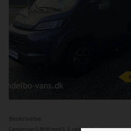
Previous
Beskrivelse:
Campervan 5,99 M med 5. S. sele pladser /