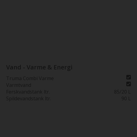
udstillingsvindue på
Sjælland
Vand - Varme & Energi
Truma Combi Varme
Varmtvand
Ferskvandstank ltr.
85/20 L
Spildevandstank ltr.
90 L