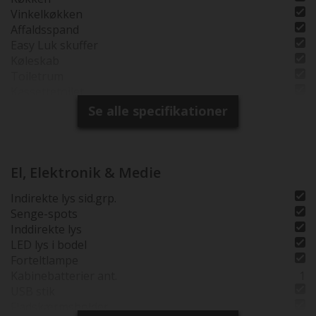
Vinkelkøkken
Affaldsspand
Easy Luk skuffer
Køleskab
Toiletrum
Kassettetoilet
Brusekab. i toiletrum
Se alle specifikationer
Brusebund
Brusemåtte i træ
Separat brusearmatur
Vindue i toiletrum
El, Elektronik & Medie
Tagventil i bruserum
Indirekte lys sid.grp.
Senge-spots
Inddirekte lys
LED lys i bodel
Forteltlampe
Kabinebatterier ant.
1
USB stik
Fladskærmsholder