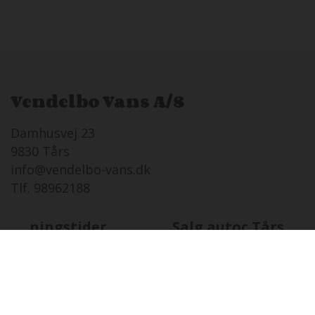
Vendelbo Vans A/S
Damhusvej 23
9830 Tårs
info@vendelbo-vans.dk
Tlf. 98962188
Åbningstider
Salg autoc.Tårs
TO
06-08 i dag
08:00 - 17:00
FR
07-08
08:00 - 17:00
LØ
08-08
Lukket
SØ
09-08
12:00 - 16:00