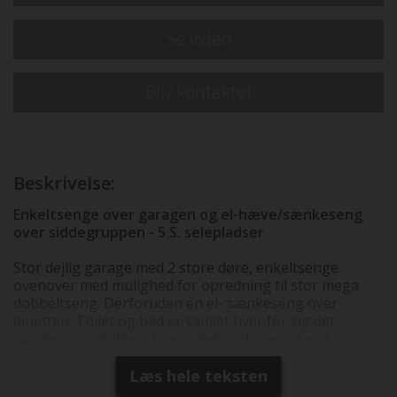
Se video
Bliv kontaktet
Beskrivelse:
Enkeltsenge over garagen og el-hæve/sænkeseng
over siddegruppen - 5 S. selepladser
Stor dejlig garage med 2 store døre, enkeltsenge
ovenover med mulighed for opredning til stor mega
dobbeltseng. Derforuden en el- sænkeseng over
dinetten. Toilet og bad er samlet hver for sig det
samme rum. Køkken lige indenfor døren og en L.
siddegruppe med plads til hele familien. Denne vogn er
bestilt hjem med følgende udstyr som er indregnet i
Læs hele teksten
prisen: Motoropgradering til 140 HK, Truma C