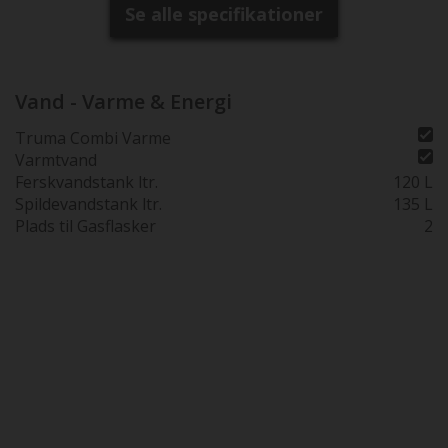
Se alle specifikationer
Vand - Varme & Energi
Truma Combi Varme
Varmtvand
Ferskvandstank ltr.
120 L
Spildevandstank ltr.
135 L
Plads til Gasflasker
2