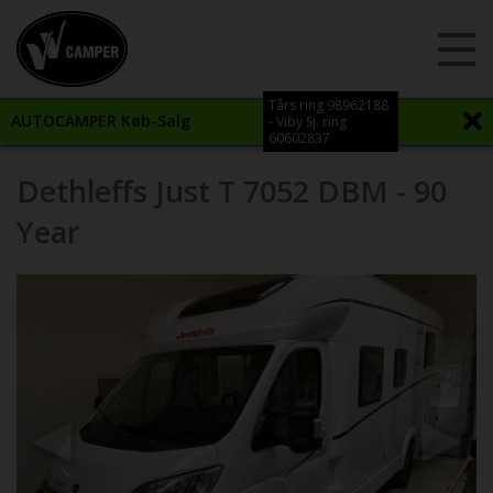
Tårs ring 98962188
Vi åbner igen i morgen kl. 12:00
AUTOCAMPER Køb-Salg
- Viby Sj. ring
60602837
Dethleffs Just T 7052 DBM - 90
Year
Previous
Next