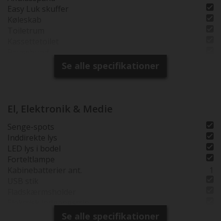
Easy Luk skuffer
Køleskab
Toiletrum
Kassettetoilet
Brusebund
Brusemåtte i træ
Se alle specifikationer
Separat brusearmatur
Selvst. Brusekabine
Tagventil i toiletrum
Tagventil i bruserum
El, Elektronik & Medie
Senge-spots
Inddirekte lys
LED lys i bodel
Forteltlampe
Kabinebatterier ant.
1
USB stik
Fladskærmsholder
Elektrisk indgangstrin
Se alle specifikationer