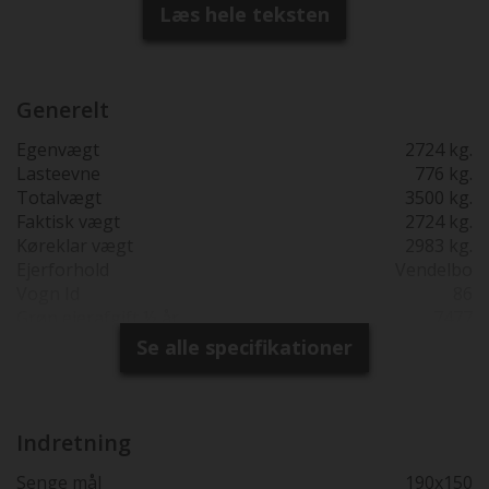
fabrikken.
Læs hele teksten
Generelt
Egenvægt
2724 kg.
Lasteevne
776 kg.
Totalvægt
3500 kg.
Faktisk vægt
2724 kg.
Køreklar vægt
2983 kg.
Ejerforhold
Vendelbo
Vogn Id
86
Grøn ejerafgift ½ år
7477
Reg. 1. gang
26-01-2026
Se alle specifikationer
Produktions år
2024
Synsfri indtil
26-01-2030
Garanti
2 års fabriksgaranti
Totallængde cm.
741
Indretning
Bredde i cm.
233
Senge mål
190x150
Højde udv. cm.
294