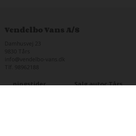
Vendelbo Vans A/S
Damhusvej 23
9830 Tårs
info@vendelbo-vans.dk
Tlf. 98962188
Åbningstider
Salg autoc.Tårs
LØ
08-08 i dag
Lukket
SØ
09-08
12:00 - 16:00
MA
10-08
08:00 - 17:00
TI
11-08
08:00 - 17:00
ON
12-08
08:00 - 17:00
TO
13-08
08:00 - 17:00