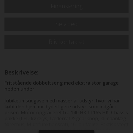
Finansiering
Se video
Bliv kontaktet
Beskrivelse:
Fritstående dobbeltseng med ekstra stor garage
neden under
Jubilæumsudgave med masser af udstyr, hvor vi har
købt den hjem med yderligere udstyr, som indgår i
prisen: Motor opgraderet fra 140 HK til 165 HK, Chassis
pakke (LED kørelys, Læderrat & gearknop, klimaanlæg
førerhus, Multifunktionsrat), 16" alufælge. Faktisk vægt
= kontrolvejet som den står ved modtagelsen fra