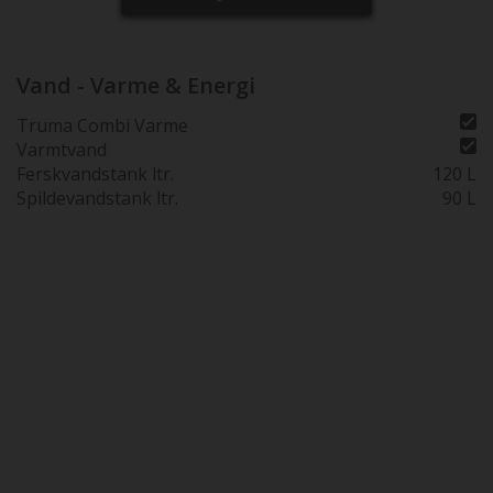
Vand - Varme & Energi
Truma Combi Varme
Varmtvand
Ferskvandstank ltr.
120 L
Spildevandstank ltr.
90 L