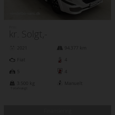
Pris:
kr.
Solgt,-
2021
94.377 km
Fiat
4
5
4
3.500 kg
Manuelt
Totalvægt
Finansiering