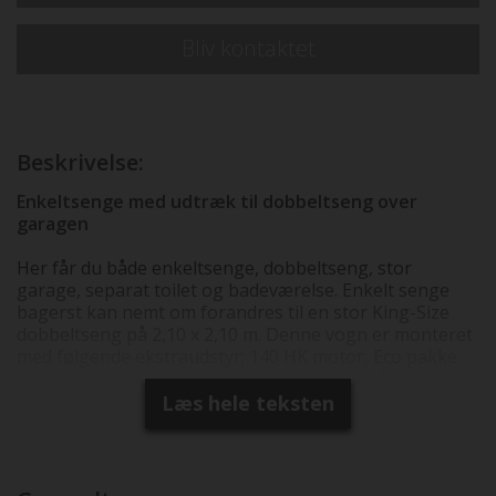
Bliv kontaktet
Beskrivelse:
Enkeltsenge med udtræk til dobbeltseng over
garagen
Her får du både enkeltsenge, dobbeltseng, stor
garage, separat toilet og badeværelse. Enkelt senge
bagerst kan nemt om forandres til en stor King-Size
dobbeltseng på 2,10 x 2,10 m. Denne vogn er monteret
med følgende ekstraudstyr; 140 HK motor, Eco pakke
med start-stop, chassis pakke, Chassis komfort pakke,
Basic pakke, Active pakke, isoleret spildevandstank,
Læs hele teksten
Truma combi6E, ekstra garageklap, ombygning fra
enkelte til dobbeltseng og stort 167L køl/frys som er
inkluderet i prisen. Herudover er der monteret
følgende ekstra udstyr: Markise, multimediacenter med