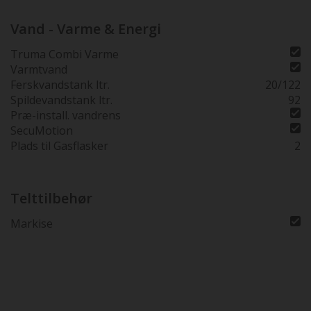
Vand - Varme & Energi
Truma Combi Varme
Varmtvand
Ferskvandstank ltr.
20/122
Spildevandstank ltr.
92
Præ-install. vandrens
SecuMotion
Plads til Gasflasker
2
Telttilbehør
Markise