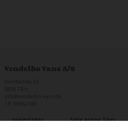
Vendelbo Vans A/S
Damhusvej 23
9830 Tårs
info@vendelbo-vans.dk
Tlf. 98962188
Åbningstider
Salg autoc.Tårs
MA
10-08 i dag
08:00 - 17:00