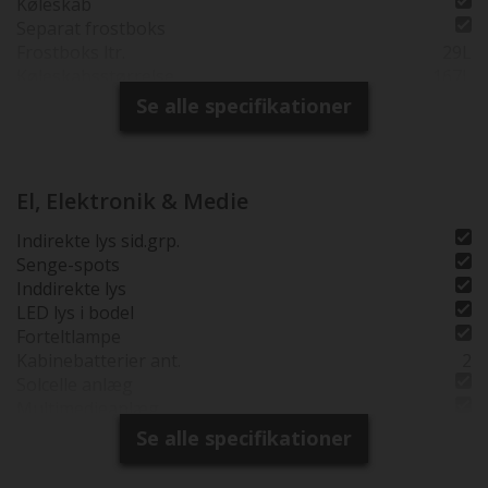
Køleskab
Separat frostboks
Frostboks ltr.
29L
Køleskabsstørrelse
167L
Gas bageovn
Se alle specifikationer
Toiletrum
Kassettetoilet
Vandskyllende toilet
Brusebund
El, Elektronik & Medie
Separat brusearmatur
Indirekte lys sid.grp.
Selvst. Brusekabine
Senge-spots
Inddirekte lys
LED lys i bodel
Forteltlampe
Kabinebatterier ant.
2
Solcelle anlæg
Multimedieanlæg
USB stik
Se alle specifikationer
Bak kamera