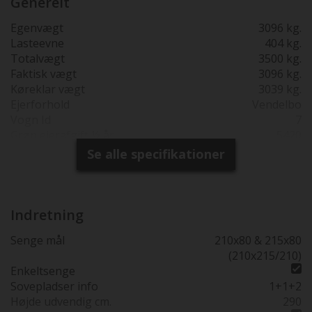
Generelt
apple carplay & bakkamera - handsfree telefon,
Dobbelt solcelleanlæg og dobbelt bodels batteri,
Egenvægt
3096 kg.
Oyster TV, cykelholder til 3 cykler (kan udviddes til 4),
Lasteevne
404 kg.
Duomatic gas/chrash med aut. omskift mellem de 2
Totalvægt
3500 kg.
flasker når den første tømmes.
Faktisk vægt
3096 kg.
Køreklar vægt
3039 kg.
Ejerforhold
Vendelbo
Vogn Id
7
Grøn ejerafgift ½ år
5420
Reg. 1. gang
15-01-2021
Se alle specifikationer
Synsfri indtil
09-12-2026
Garanti
6 mdr garanti
Totallængde cm.
741
Karrosseri længde cm.
743
Indretning
Bredde i cm.
232
Senge mål
210x80 & 215x80
230 cm bred
(210x215/210)
Bredde udv. cm.
233
Enkeltsenge
Højde udv. cm.
294
Sovepladser info
1+1+2
Sovepladser
4
Højde udvendig cm.
290
Siddepladser
5