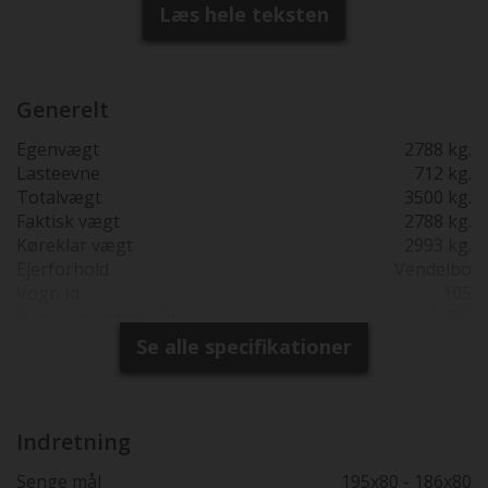
trinbræt. Faktisk vægt = kontrolvejet som den står ved
Læs hele teksten
modtagelsen fra fabrikken. Faktisk vægt = kontrolvejet
som den står ved modtagelsen fra fabrikken.
Generelt
Egenvægt
2788 kg.
Lasteevne
712 kg.
Totalvægt
3500 kg.
Faktisk vægt
2788 kg.
Køreklar vægt
2993 kg.
Ejerforhold
Vendelbo
Vogn Id
105
Grøn ejerafgift ½ år
5582
Reg. 1. gang
26-01-2026
Se alle specifikationer
Produktions år
2024
Synsfri indtil
26-01-2030
Garanti
2 års fabriksgarant fra
1.reg.
Indretning
Totallængde cm.
6365
Senge mål
195x80 - 186x80
Bredde i cm.
205