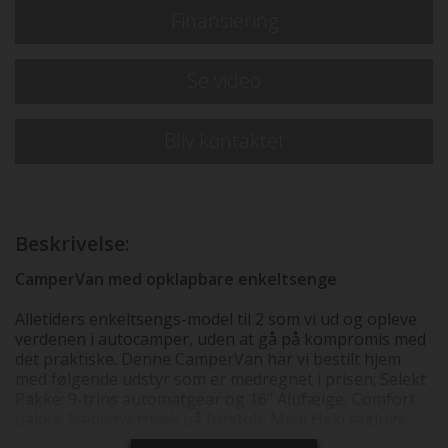
Finansiering
Se video
Bliv kontaktet
Beskrivelse:
CamperVan med opklapbare enkeltsenge
Alletiders enkeltsengs-model til 2 som vi ud og opleve
verdenen i autocamper, uden at gå på kompromis med
det praktiske. Denne CamperVan har vi bestilt hjem
med følgende udstyr som er medregnet i prisen; Selekt
Pakke: 9-trins automatgear og 16" Alufælge, Comfort
pakke: Sædeovertræk på forstole,Medi Heki tagluge,
Indfarvet frontkofanger, Fluenet i skydedør, Elektrisk