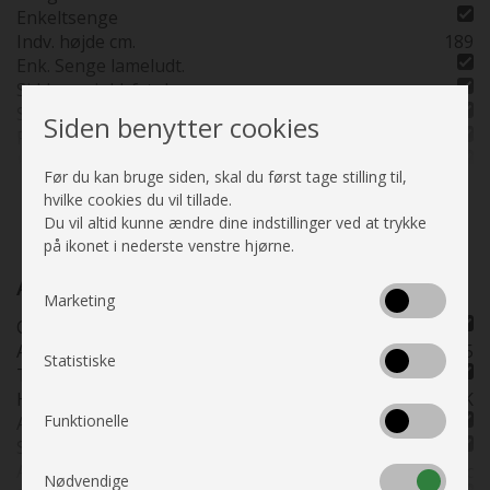
Enkeltsenge
Højde udv. cm.
265
Indv. højde cm.
189
Sovepladser
2
Enk. Senge lameludt.
Siddepladser
4
Siddegrp inkl. fstole
Køreklar vægt
2993
Sidesiddegruppe
Kørte km.
???
Siden benytter cookies
Plissé i førerhus
Finansiering fra
5600
Kassettegardiner
Kan ses i butik
Efter 1/9-2026
Før du kan bruge siden, skal du først tage stilling til,
Fluenetsdør
Placeringsadresse
Tårs - Hjemstedet i
Se alle specifikationer
hvilke cookies du vil tillade.
Nordjylland
Du vil altid kunne ændre dine indstillinger ved at trykke
på ikonet i nederste venstre hjørne.
Auto Camper
Marketing
Camper Van
Akselafstand mm.
4035
Statistiske
Turbo
HK (kW)
140 HK
Funktionelle
Automatgear
Servostyring
Antal gear
Automatic
Nødvendige