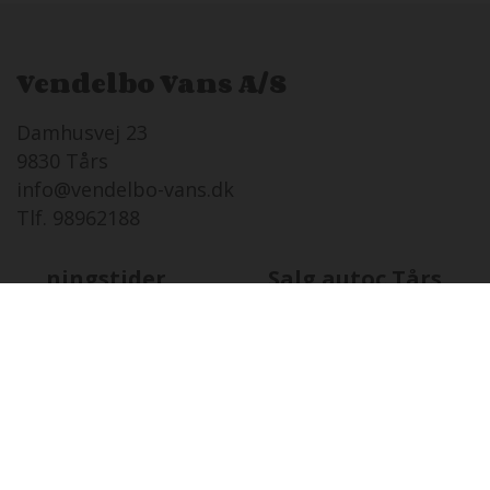
Vendelbo Vans A/S
Damhusvej 23
9830 Tårs
info@vendelbo-vans.dk
Tlf. 98962188
Åbningstider
Salg autoc.Tårs
LØ
08-08 i dag
Lukket
SØ
09-08
12:00 - 16:00
MA
10-08
08:00 - 17:00
TI
11-08
08:00 - 17:00
ON
12-08
08:00 - 17:00
TO
13-08
08:00 - 17:00
FR
14-08
08:00 - 17:00