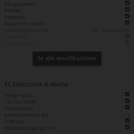
2 kogepladser
Køkken
Køleskab
Separat frostboks
Køleskabsstørrelse
70L Kompressor
Toiletrum
Kassettetoilet
Brusebund
Vindue i toiletrum
Se alle specifikationer
El, Elektronik & Medie
Senge-spots
LED lys i bodel
Forteltlampe
Kabinebatterier ant.
1
USB stik
Elektrisk indgangstrin