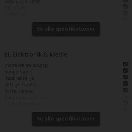
Easy Luk skuffer
Køleskab
Toiletrum
Kassettetoilet
Brusebund
Se alle specifikationer
Separat brusearmatur
Vindue i toiletrum
Tagventil i bruserum
El, Elektronik & Medie
Indirekte lys sid.grp.
Senge-spots
Inddirekte lys
LED lys i bodel
Forteltlampe
Kabinebatterier ant.
1
TV forberedelse
USB stik
Fladskærmsholder
Se alle specifikationer