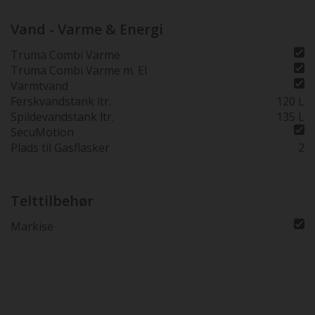
Vand - Varme & Energi
Truma Combi Varme
Truma Combi Varme m. El
Varmtvand
Ferskvandstank ltr.
120 L
Spildevandstank ltr.
135 L
SecuMotion
Plads til Gasflasker
2
Telttilbehør
Markise