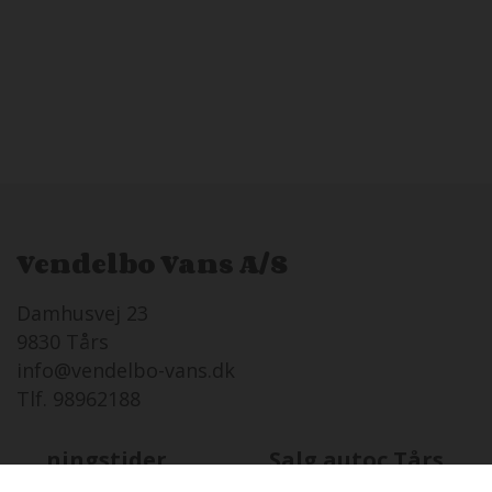
Vendelbo Vans A/S
Damhusvej 23
9830 Tårs
info@vendelbo-vans.dk
Tlf. 98962188
Åbningstider
Salg autoc.Tårs
TO
06-08 i dag
08:00 - 17:00