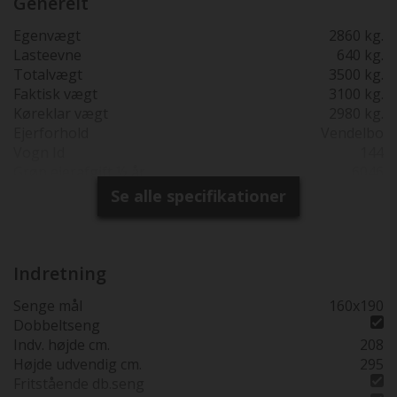
Generelt
bakkamera, Duomatic gas/crash omskifter og alu fylde
flaske/tank med udvendig påfyldning Faktisk vægt =
Egenvægt
2860 kg.
kontrolvejet som den står med alt udstyr til
Lasteevne
640 kg.
udlejningsbrug.
Totalvægt
3500 kg.
Faktisk vægt
3100 kg.
Køreklar vægt
2980 kg.
Ejerforhold
Vendelbo
Vogn Id
144
Grøn ejerafgift ½ år
6046
Reg. 1. gang
27-06-2025
Se alle specifikationer
Produktions år
2024
Synsfri indtil
12-06-2029
Garanti
2 års fabriksgaranti fra 1.
reg. dato
Indretning
Totallængde cm.
745
Senge mål
160x190
Bredde i cm.
235
Dobbeltseng
Højde udv. cm.
295
Indv. højde cm.
208
Sovepladser
5
Højde udvendig cm.
295
Siddepladser
6
Fritstående db.seng
Køreklar vægt
2980