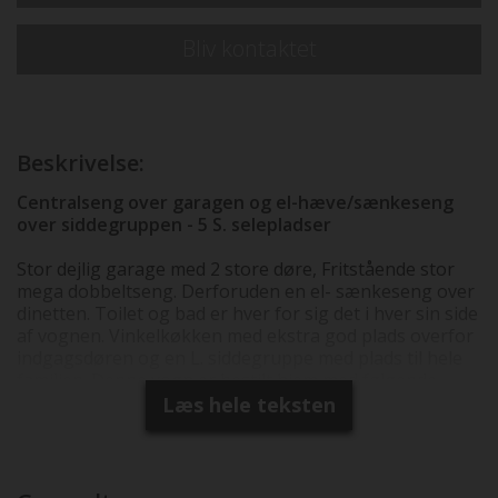
Bliv kontaktet
Beskrivelse:
Centralseng over garagen og el-hæve/sænkeseng
over siddegruppen - 5 S. selepladser
Stor dejlig garage med 2 store døre, Fritstående stor
mega dobbeltseng. Derforuden en el- sænkeseng over
dinetten. Toilet og bad er hver for sig det i hver sin side
af vognen. Vinkelkøkken med ekstra god plads overfor
indgagsdøren og en L. siddegruppe med plads til hele
familien. Denne vogn er bestilt hjem med følgende
udstyr som er indregnet i prisen: Motoropgradering til
Læs hele teksten
140 HK, Truma C kombivarme med 230V el-patron, CP+
styring af varmesystem, 12V turbovent tagluge med
sug & blæs, 16" alufælge, læder rat, tågelygter
m/kurvelys. Markise, multimediacenter med