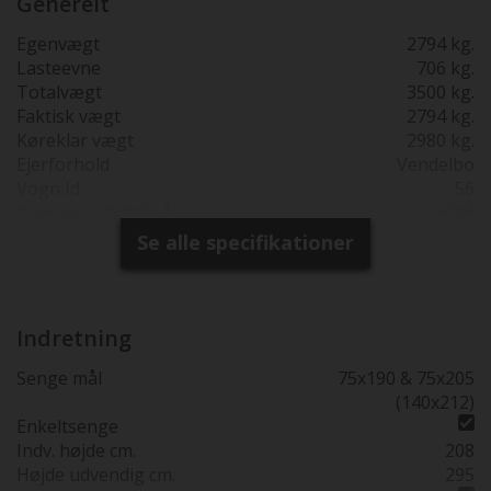
Generelt
kontrolvejet som den står ved modtagelsen fra
fabrikken.
Egenvægt
2794 kg.
Lasteevne
706 kg.
Totalvægt
3500 kg.
Faktisk vægt
2794 kg.
Køreklar vægt
2980 kg.
Ejerforhold
Vendelbo
Vogn Id
56
Grøn ejerafgift ½ år
6046
Reg. 1. gang
26-01-2026
Se alle specifikationer
Produktions år
2023
Synsfri indtil
26-01-2030
Garanti
2 års fabriksgaranti
Totallængde cm.
741
Indretning
Bredde i cm.
235
Senge mål
75x190 & 75x205
Højde udv. cm.
295
(140x212)
Sovepladser
5
Enkeltsenge
Siddepladser
6
Indv. højde cm.
208
Køreklar vægt
2980
Højde udvendig cm.
295
Kørte km.
???