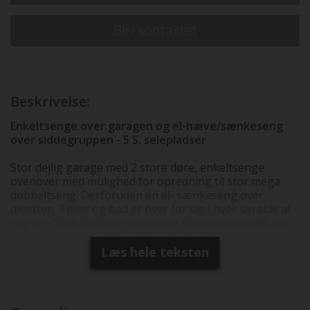
Bliv kontaktet
Beskrivelse:
Enkeltsenge over garagen og el-hæve/sænkeseng
over siddegruppen - 5 S. selepladser
Stor dejlig garage med 2 store døre, enkeltsenge
ovenover med mulighed for opredning til stor mega
dobbeltseng. Derforuden en el- sænkeseng over
dinetten. Toilet og bad er hver for sig i hver sin side af
vognen. Vinkelkøkken som giver ekstra bordplads og
en L. siddegruppe med plads til hele familien. Denne
vogn er købt hjem med følgende udstyr som er
Læs hele teksten
indregnet i prisen: Motor 140 HK, Truma C
kombivarme, CP+ styring af varmesystem, 12V
turbovent tagluge med sug & blæs, 16" alufælge,
tågelygter m/kurvelys, kevlar bagfjedre. Faktisk vægt =