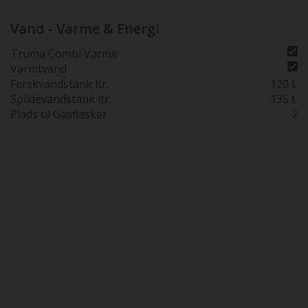
Vand - Varme & Energi
Truma Combi Varme
Varmtvand
Ferskvandstank ltr.
120 L
Spildevandstank ltr.
135 L
Plads til Gasflasker
2