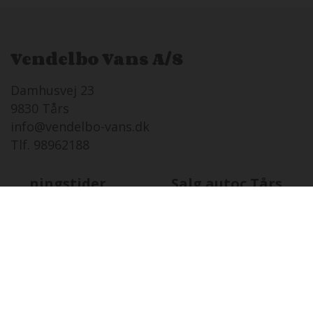
Vendelbo Vans A/S
Damhusvej 23
9830 Tårs
info@vendelbo-vans.dk
Tlf. 98962188
Åbningstider
Salg autoc.Tårs
FR
07-08 i dag
08:00 - 17:00
LØ
08-08
Lukket
SØ
09-08
12:00 - 16:00
MA
10-08
08:00 - 17:00
TI
11-08
08:00 - 17:00
ON
12-08
08:00 - 17:00
TO
13-08
08:00 - 17:00