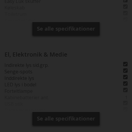
Easy Luk skuffer
Køleskab
Toiletrum
Kassettetoilet
Brusebund
Se alle specifikationer
Separat brusearmatur
Selvst. Brusekabine
Vindue i toiletrum
Tagventil i bruserum
El, Elektronik & Medie
Indirekte lys sid.grp.
Senge-spots
Inddirekte lys
LED lys i bodel
Forteltlampe
Kabinebatterier ant.
1
USB stik
Fladskærmsholder
Se alle specifikationer