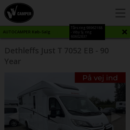
Tårs ring 98962188
Vi åbner igen i morgen kl. 12:00
AUTOCAMPER Køb-Salg
- Viby Sj. ring
60602837
Dethleffs Just T 7052 EB - 90
Year
Previous
Next