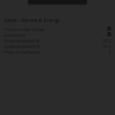
Vand - Varme & Energi
Truma Combi Varme
Varmtvand
Ferskvandstank ltr.
120 L
Spildevandstank ltr.
90 L
Plads til Gasflasker
2