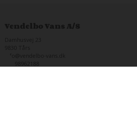
Vendelbo Vans A/S
Damhusvej 23
9830 Tårs
info@vendelbo-vans.dk
Tlf. 98962188
Åbningstider
Salg autoc.Tårs
LØ
08-08 i dag
Lukket
SØ
09-08
12:00 - 16:00
MA
10-08
08:00 - 17:00
TI
11-08
08:00 - 17:00
ON
12-08
08:00 - 17:00
TO
13-08
08:00 - 17:00
FR
14-08
08:00 - 17:00