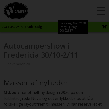
Tårs ring 98962188
Vi åbner igen i morgen kl. 12:00
AUTOCAMPER Køb-Salg
- Viby Sj. ring
60602837
Autocampershow i
Fredericia 30/10-2/11
3. november 2025
Masser af nyheder
McLouis
har et helt ny design i 2026 på den
fuldintregrede Nevis og det er lykkedes os at få 3
forskellige layout frem til messen, vi har reserveret et