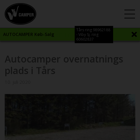
Tårs ring 98962188
Vi åbner igen i morgen kl. 12:00
AUTOCAMPER Køb-Salg
- Viby Sj. ring
60602837
Autocamper overnatnings
plads i Tårs
10. juli 2020