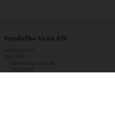
Vendelbo Vans A/S
Damhusvej 23
9830 Tårs
info@vendelbo-vans.dk
Tlf. 98962188
Åbningstider
Salg autoc.Tårs
LØ
08-08 i dag
Lukket
SØ
09-08
12:00 - 16:00
MA
10-08
08:00 - 17:00
TI
11-08
08:00 - 17:00