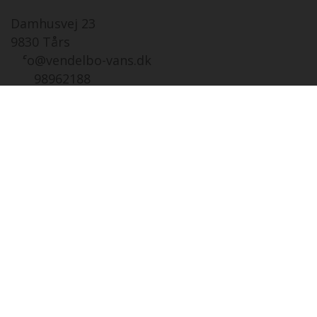
Damhusvej 23
9830 Tårs
info@vendelbo-vans.dk
Tlf. 98962188
Åbningstider
Salg autoc.Tårs
FR
07-08 i dag
08:00 - 17:00
LØ
08-08
Lukket
SØ
09-08
12:00 - 16:00
MA
10-08
08:00 - 17:00
TI
11-08
08:00 - 17:00
ON
12-08
08:00 - 17:00
TO
13-08
08:00 - 17:00
Åbningstider
Salg autoc.Viby Sjæ
FR
07-08 i dag
08:00 - 16:00