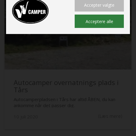
Accepter valgte
Acceptere alle
Autocamper overnatnings plads i
Tårs
Autocamperpladsen i Tårs har altid ÅBEN, du kan
ankomme når det passer dig.
(Læs mere)
10 juli 2020