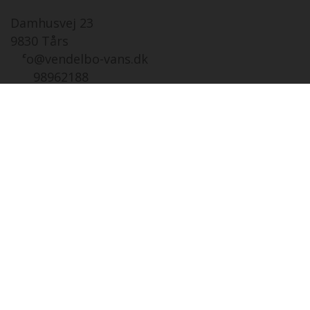
Damhusvej 23
9830 Tårs
info@vendelbo-vans.dk
Tlf. 98962188
Åbningstider
Salg autoc.Tårs
FR
07-08 i dag
08:00 - 17:00
LØ
08-08
Lukket
SØ
09-08
12:00 - 16:00
MA
10-08
08:00 - 17:00
TI
11-08
08:00 - 17:00
ON
12-08
08:00 - 17:00
TO
13-08
08:00 - 17:00
Åbningstider
Salg autoc.Viby Sjæ
FR
07-08 i dag
08:00 - 16:00