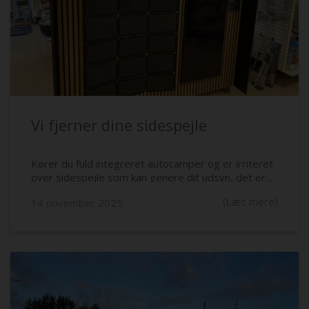
Vi fjerner dine sidespejle
Kører du fuld integreret autocamper og er irriteret
over sidespejle som kan genere dit udsyn, det er
der NU råd for. Vendelbo Vans
(Læs mere)
14 november 2025
autocamperspecialisten kan levere indvendige
sidespejle til næsten alle fuld integrerede
autocampere på markedet. Du kan opleve dem live i
vores udstyrsbutik i Tårs - Nordjylland