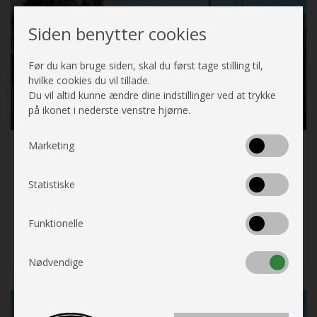
Siden benytter cookies
Før du kan bruge siden, skal du først tage stilling til,
hvilke cookies du vil tillade.
Du vil altid kunne ændre dine indstillinger ved at trykke
på ikonet i nederste venstre hjørne.
Marketing
Autocamper på prøve - 2026
Statistiske
Nu har familien mulighed for at prøve at have en
helt ny autocamper til rådighed og få en masse
Funktionelle
spontane oplevelser UDEN at skulle investere -
(Læs mere)
29 december 2025
Prisen er KUN kr. 8.000 pr. måned.*
Nødvendige